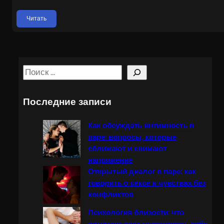
Читать
S
e
a
Последние записи
r
c
Как обсуждать интимность в
h
паре: вопросы, которые
сближают и снимают
напряжение
Открытый диалог в паре: как
говорить о сексе и чувствах без
конфликтов
Психология близости: что