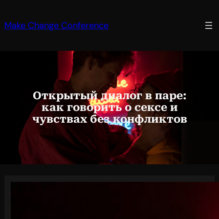
Перейти
к
Make Change Conference
содержимому
Открытый диалог в паре:
как говорить о сексе и
чувствах без конфликтов