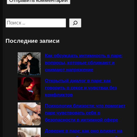
S
e
a
Последние записи
r
c
Как обсуждать интимность в паре:
h
вопросы, которые сближают и
снимают напряжение
Открытый диалог в паре: как
говорить о сексе и чувствах без
конфликтов
Психология близости: что помогает
паре чувствовать себя в
безопасности в интимной сфере
Доверие в паре: как оно влияет на