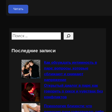
Читать
S
e
a
Последние записи
r
c
Как обсуждать интимность в
h
паре: вопросы, которые
сближают и снимают
напряжение
Открытый диалог в паре: как
говорить о сексе и чувствах без
конфликтов
Психология близости: что
помогает паре чувствовать себя